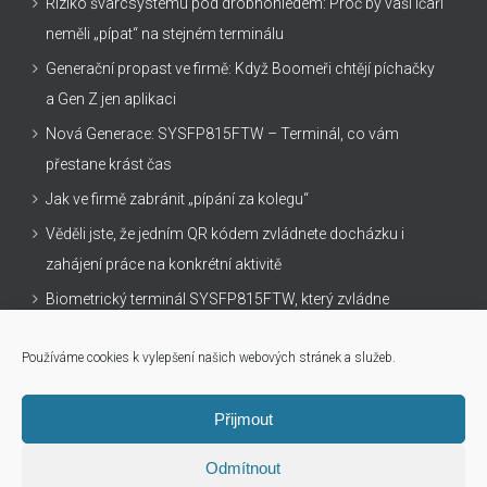
Riziko švarcsystému pod drobnohledem: Proč by vaši Ičaři
neměli „pípat“ na stejném terminálu
Generační propast ve firmě: Když Boomeři chtějí píchačky
a Gen Z jen aplikaci
Nová Generace: SYSFP815FTW – Terminál, co vám
přestane krást čas
Jak ve firmě zabránit „pípání za kolegu“
Věděli jste, že jedním QR kódem zvládnete docházku i
zahájení práce na konkrétní aktivitě
Biometrický terminál SYSFP815FTW, který zvládne
všechno
Používáme cookies k vylepšení našich webových stránek a služeb.
Přijmout
Odmítnout