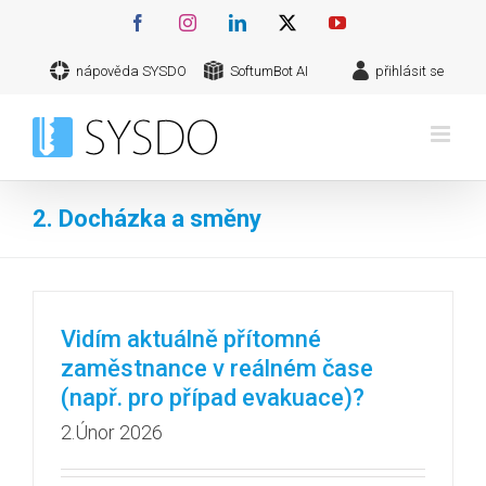
Přeskočit
Facebook
Instagram
LinkedIn
X
YouTube
na
nápověda SYSDO
SoftumBot AI
přihlásit se
obsah
2. Docházka a směny
Vidím aktuálně přítomné
zaměstnance v reálném čase
(např. pro případ evakuace)?
2.Únor 2026