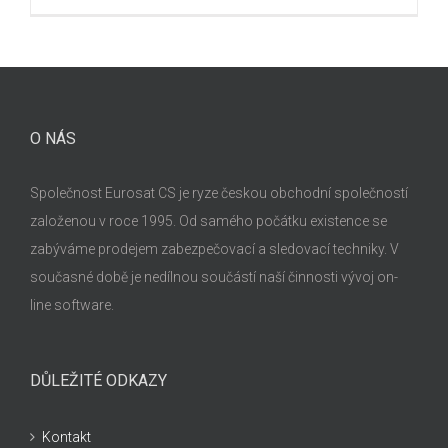
O NÁS
Společnost Eurosat CS je ryze českou obchodní společností
založenou v roce 1995. Od samého počátku existence se
zabýváme prodejem zabezpečovací a sledovací techniky. V
současné době je nedílnou součástí naší činnosti vývoj on-
line software.
DŮLEŽITÉ ODKAZY
Kontakt