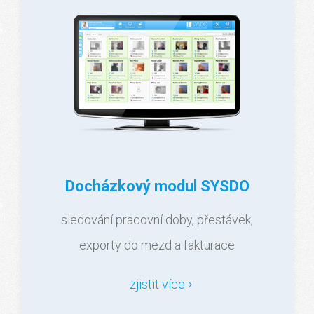
Docházkový modul SYSDO
sledování pracovní doby, přestávek,
exporty do mezd a fakturace
zjistit více