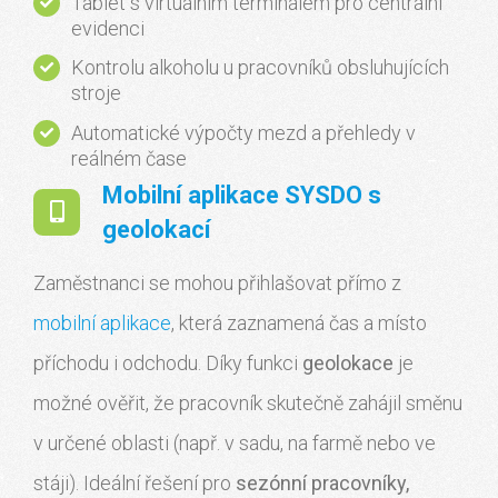
Tablet s virtuálním terminálem pro centrální
evidenci
Kontrolu alkoholu u pracovníků obsluhujících
stroje
Automatické výpočty mezd a přehledy v
reálném čase
Mobilní aplikace SYSDO s
geolokací
Zaměstnanci se mohou přihlašovat přímo z
mobilní aplikace
, která zaznamená čas a místo
příchodu i odchodu. Díky funkci
geolokace
je
možné ověřit, že pracovník skutečně zahájil směnu
v určené oblasti (např. v sadu, na farmě nebo ve
stáji). Ideální řešení pro
sezónní pracovníky,