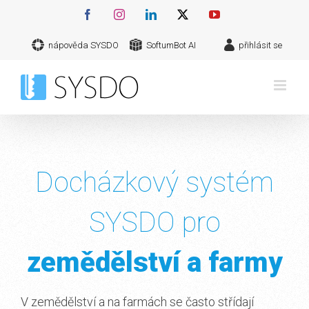
Přeskočit
Facebook
Instagram
LinkedIn
X
YouTube
na
nápověda SYSDO
SoftumBot AI
přihlásit se
obsah
Docházkový systém
SYSDO pro
zemědělství a farmy
V zemědělství a na farmách se často střídají