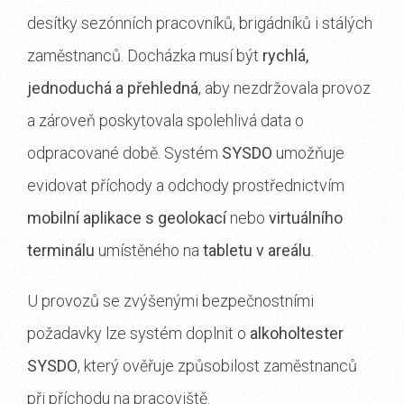
desítky sezónních pracovníků, brigádníků i stálých
zaměstnanců. Docházka musí být
rychlá,
jednoduchá a přehledná
, aby nezdržovala provoz
a zároveň poskytovala spolehlivá data o
odpracované době. Systém
SYSDO
umožňuje
evidovat příchody a odchody prostřednictvím
mobilní aplikace s geolokací
nebo
virtuálního
terminálu
umístěného na
tabletu v areálu
.
U provozů se zvýšenými bezpečnostními
požadavky lze systém doplnit o
alkoholtester
SYSDO
, který ověřuje způsobilost zaměstnanců
při příchodu na pracoviště.