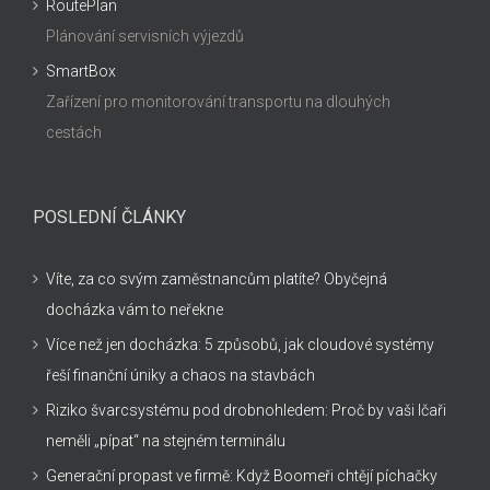
RoutePlan
Plánování servisních výjezdů
SmartBox
Zařízení pro monitorování transportu na dlouhých
cestách
POSLEDNÍ ČLÁNKY
Víte, za co svým zaměstnancům platíte? Obyčejná
docházka vám to neřekne
Více než jen docházka: 5 způsobů, jak cloudové systémy
řeší finanční úniky a chaos na stavbách
Riziko švarcsystému pod drobnohledem: Proč by vaši Ičaři
neměli „pípat“ na stejném terminálu
Generační propast ve firmě: Když Boomeři chtějí píchačky