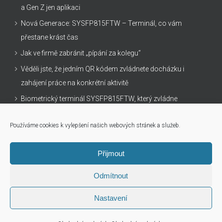
a Gen Z jen aplikaci
Nová Generace: SYSFP815FTW – Terminál, co vám
přestane krást čas
Jak ve firmě zabránit „pípání za kolegu“
Věděli jste, že jedním QR kódem zvládnete docházku i
zahájení práce na konkrétní aktivitě
Biometrický terminál SYSFP815FTW, který zvládne
všechno
Používáme cookies k vylepšení našich webových stránek a služeb.
Přijmout
Odmítnout
info@sysdo.cz
| +420 548 216 707 |
Eurosat CS, spol. s r.o.
©
2026
Nastavení
Facebook
Instagram
LinkedIn
X
YouTube