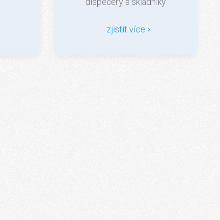
dispečery a skladníky
zjistit více