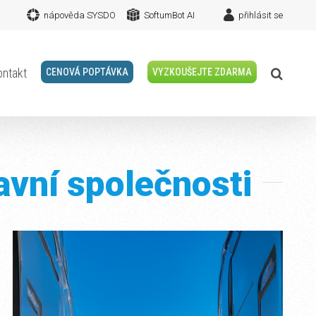
nápověda SYSDO
SoftumBot AI
přihlásit se
ontakt
CENOVÁ POPTÁVKA
VYZKOUŠEJTE ZDARMA
avní společnosti