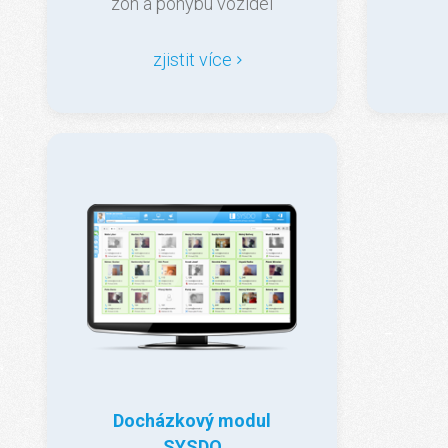
zón a pohybu vozidel
zjistit více
Docházkový modul
SYSDO