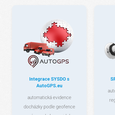
Integrace SYSDO s
S
AutoGPS.eu
aut
automatická evidence
re
docházky podle geofence