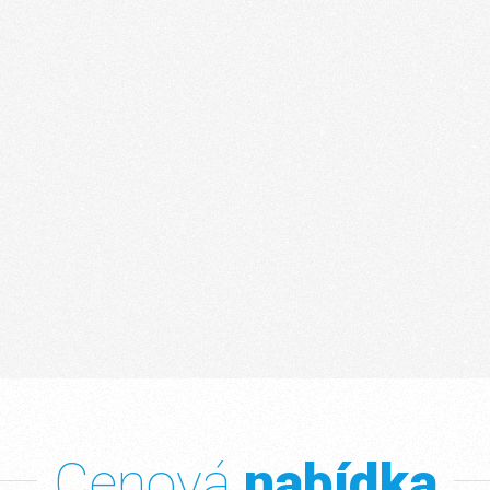
Cenová
nabídka