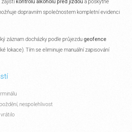
 zajistí
kontrolu alkoholu před jízdou
a poskytne
ožňuje dopravním společnostem kompletní evidenci
ický záznam docházky podle průjezdu
geofence
ské lokace). Tím se eliminuje manuální zapisování
stí
erminálu
oždění, nespolehlivost
vrátilo