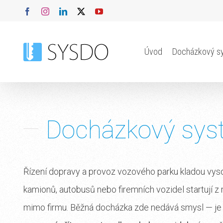
Přeskočit
Facebook
Instagram
LinkedIn
X
YouTube
na
obsah
Úvod
Docházkový s
Docházkový sys
Řízení dopravy a provoz vozového parku kladou vyso
kamionů, autobusů nebo firemních vozidel startují z r
mimo firmu. Běžná docházka zde nedává smysl — je