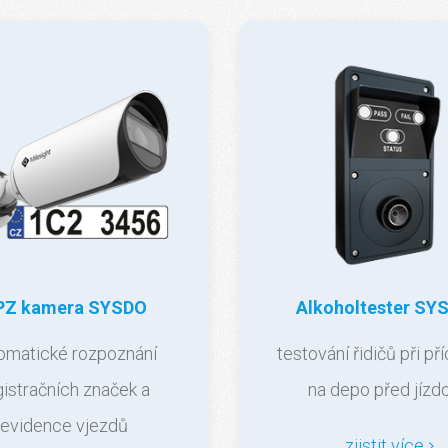
PZ kamera SYSDO
Alkoholtester SY
omatické rozpoznání
testování řidičů při př
gistračních značek a
na depo před jízd
evidence vjezdů
zjistit více