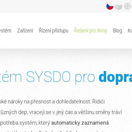
ystém
Zařízení
Řízení přístupu
Řešení pro firmy
Blog
K
tém SYSDO pro
dopr
ké nároky na přesnost a dohledatelnost. Řidiči
ůzných dep, vracejí se v jiný čas a většinu směny tráví
 potřeba systém, který
automaticky zaznamená