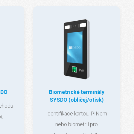
SDO
Biometrické terminály
SYSDO (obličej/otisk)
íchodu
identifikace kartou, PINem
ou
nebo biometrií pro