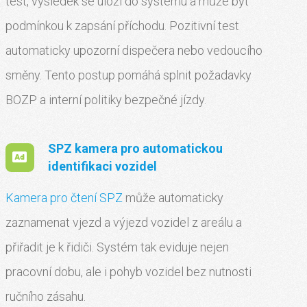
test, výsledek se uloží do systému a může být
podmínkou k zapsání příchodu. Pozitivní test
automaticky upozorní dispečera nebo vedoucího
směny. Tento postup pomáhá splnit požadavky
BOZP a interní politiky bezpečné jízdy.
SPZ kamera pro automatickou
identifikaci vozidel
Kamera pro čtení SPZ
může automaticky
zaznamenat vjezd a výjezd vozidel z areálu a
přiřadit je k řidiči. Systém tak eviduje nejen
pracovní dobu, ale i pohyb vozidel bez nutnosti
ručního zásahu.