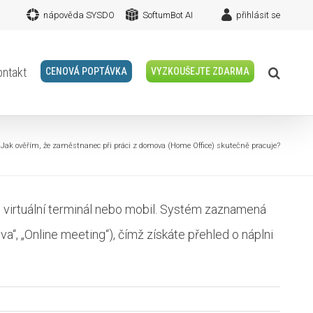
nápověda SYSDO
SoftumBot AI
přihlásit se
ontakt
CENOVÁ POPTÁVKA
VYZKOUŠEJTE ZDARMA
Jak ověřím, že zaměstnanec při práci z domova (Home Office) skutečně pracuje?
s virtuální terminál nebo mobil. Systém zaznamená
a“, „Online meeting“), čímž získáte přehled o náplni