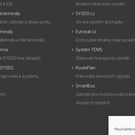
d a iOS
Moderní tiketovací systém
é terminály
SYSDO.cz
ním obličeje a otisku prstu
On-line systém docházky
erminály
Eurosat.cz
alternativa HW terminálů
Domovské stránky naší společ
arma
Systém TEMS
te SYSDO bez závazků
Sledování transportu zásilek
 SYSDO
RoutePlan
 nápověda k systému
Plánování servisních výjezdů
SmartBox
níci
Zařízení pro monitorování tran
dlouhých cestách
Používáme co