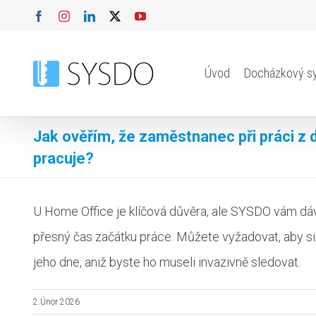
Přeskočit
Facebook
Instagram
LinkedIn
X
YouTube
na
obsah
Úvod
Docházkový s
Jak ověřím, že zaměstnanec při práci z
pracuje?
U Home Office je klíčová důvěra, ale SYSDO vám dáv
přesný čas začátku práce. Můžete vyžadovat, aby si za
jeho dne, aniž byste ho museli invazivně sledovat.
2.Únor 2026