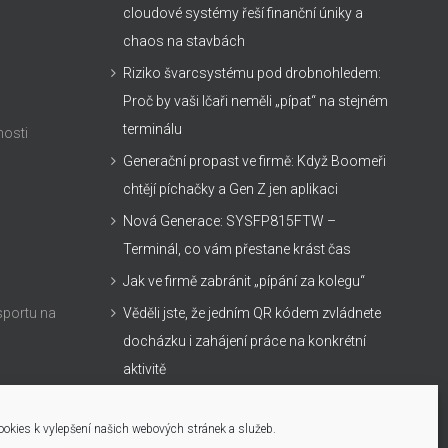
cloudové systémy řeší finanční úniky a
chaos na stavbách
Riziko švarcsystému pod drobnohledem:
Proč by vaši Ičaři neměli „pípat“ na stejném
terminálu
nosti
Generační propast ve firmě: Když Boomeři
chtějí píchačky a Gen Z jen aplikaci
Nová Generace: SYSFP815FTW –
Terminál, co vám přestane krást čas
Jak ve firmě zabránit „pípání za kolegu“
sportu na
Věděli jste, že jedním QR kódem zvládnete
docházku i zahájení práce na konkrétní
aktivitě
Biometrický terminál SYSFP815FTW, který
zvládne všechno
okies k vylepšení našich webových stránek a služeb.