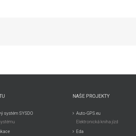
TU
NAŠE PROJEKTY
vý systém SYSDO
Auto-GPS.eu
 systému
Elektronická kniha jízd
likace
Eda