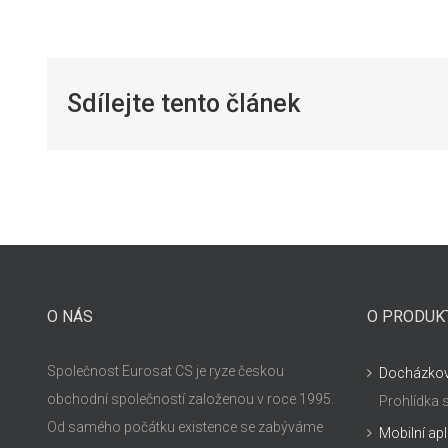
Sdílejte tento článek
O NÁS
O PRODUK
Společnost Eurosat CS je ryze českou
Docházko
obchodní společností založenou v roce 1995.
Prohlídka
Od samého počátku existence se zabýváme
Mobilní ap