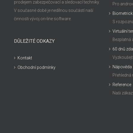
prodejem zabezpečovací a sledovací techniky.
Pro androi
V současné době je nedílnou součástí naší
Biometrick
činnosti vývoj on-line software.
S rozpozná
Virtuální t
Bezplatná 
DŮLEŽITÉ ODKAZY
60 dnů zd
Vyzkoušej
Kontakt
Nápověda
Obchodní podmínky
Přehledná
Reference
Naši zákaz