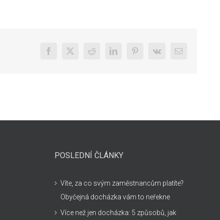
Facebook
X
Reddit
LinkedIn
Pinterest
Vk
E-
mail
POSLEDNÍ ČLÁNKY
Víte, za co svým zaměstnancům platíte?
Obyčejná docházka vám to neřekne
Více než jen docházka: 5 způsobů, jak