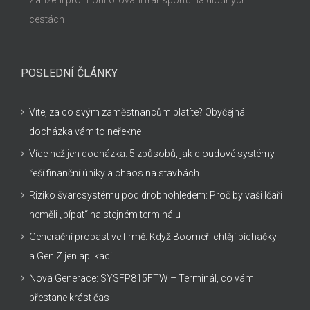
Zařízení pro monitorování transportu na dlouhých
cestách
POSLEDNÍ ČLÁNKY
Víte, za co svým zaměstnancům platíte? Obyčejná
docházka vám to neřekne
Více než jen docházka: 5 způsobů, jak cloudové systémy
řeší finanční úniky a chaos na stavbách
Riziko švarcsystému pod drobnohledem: Proč by vaši Ičaři
neměli „pípat“ na stejném terminálu
Generační propast ve firmě: Když Boomeři chtějí píchačky
a Gen Z jen aplikaci
Nová Generace: SYSFP815FTW – Terminál, co vám
přestane krást čas