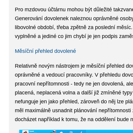
Pro mzdovou účtárnu mohou být důležité takzva
Generování dovolenek naleznou oprávněné osoby 
libovolné období, třeba zpětně za poslední měsíc
vyplněné
a jediné co jim chybí je jen podpis zamě
Měsíční přehled dovolené
Relativně novým nástrojem je měsíční přehled dov
oprávněné a vedoucí pracovníky. V přehledu dovo
pracovní nepřítomnosti
- tedy ne jen dovolená, al
placená, neplacená volna a další již zmíněné typy
nefunguje jen jako přehled, zároveň do něj lze
plá
měl maximálně usnadnit plánování nepřítomnosti
docházet například k tomu, že na oddělení bude 