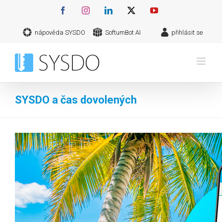
Přeskočit
Facebook
Instagram
LinkedIn
X
YouTube
na
nápověda SYSDO
SoftumBot AI
přihlásit se
obsah
SYSDO a čas dovolených