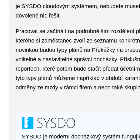
je
SYSDO cloudovým systémem, nebudete muset 
dovolené nic řešit
.
Pracovat se začíná i na podrobnějším rozdělení
p
kterého si zaměstanec zvolí ze seznamu
konkrétn
novinkou budou typy plánů na
Překážky na pracov
volitelné a nastavitelné správci docházky. Přísluš
reportech, které potom bude stačit předat účetn
tyto typy plánů můžeme například v období karanté
odměny ze mzdy v rámci firem a nebo také skupin
SYSDO je
moderní docházkový systém
fungují