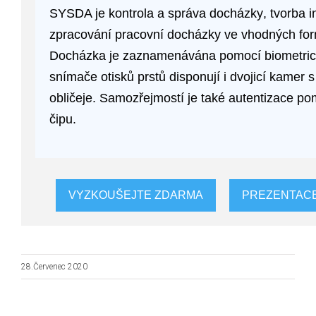
SYSDA je
kontrola a správa docházky
, tvorba
i
zpracování pracovní docházky ve vhodných fo
Docházka je zaznamenávána pomocí
biometri
snímače otisků prstů
disponují i dvojicí kamer 
obličeje
. Samozřejmostí je také autentizace p
čipu
.
VYZKOUŠEJTE ZDARMA
PREZENTAC
28.Červenec 2020