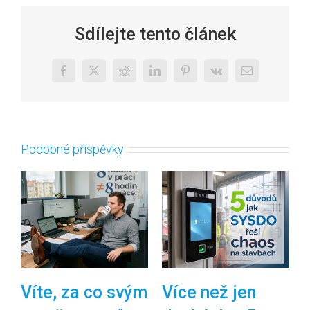
Sdílejte tento článek
Facebook
X
Reddit
LinkedIn
Pinterest
Vk
E-
mail
Podobné příspěvky
Víte, za co svým
Více než jen