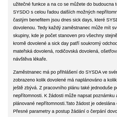
užitečné funkce a na co se můžete do budoucna t
SYSDO s celou řadou dalších možných nepřítomnos
častým benefitem jsou dnes
sick days
, které SYS
dovolenou. Tedy každý zaměstnanec může mít s
skupiny, kde je počet stanoven pro všechny stejn
kromě dovolené a sick day patří
soukromý odcho
mateřská dovolená
,
rodičovská dovolená
,
ošetřov
návštěva lékaře
.
Zaměstnanec má po přihlášení do SYSDA ve své
zobrazeno kolik dovolené má naplánováno
a
koli
ještě zbývá
. Z pracovního plánu také jednoduše
p
nepřítomnosti. K žádosti může napsat poznámku a 
plánované nepřítomnosti.Tato žádost je odeslána
Přesné parametry a postup žádání o čerpání dovo