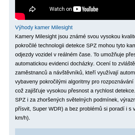
Výhody kamer Milesight
Kamery Milesight jsou známé svou
vysokou kvali
pokročilé technologii
detekce SPZ
mohou tyto kam
odjezdy vozidel v reálném čase. To umožňuje př
automatickou evidenci docházky
. Ocení to zvlášt
zaměstnanců a návštěvníků, kteří využívají auto
vybaveny pokročilými algoritmy pro rozpoznávání
což zajišťuje
vysokou přesnost
a
rychlost detekce
SPZ i za
zhoršených světelných podmínek
,
výraz
přísvit, Super WDR) a bez problémů si poradí i s
km/h).