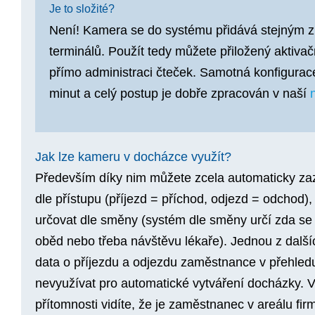
Je to složité?
Není! Kamera se do systému přidává stejným z
terminálů. Použít tedy můžete přiložený aktiva
přímo administraci čteček. Samotná konfigurac
minut a celý postup je dobře zpracován v naší
Jak lze kameru v docházce využít?
Především díky nim můžete zcela automaticky za
dle přístupu
(příjezd = příchod, odjezd = odchod),
určovat dle směny
(systém dle směny určí zda se
oběd nebo třeba návštěvu lékaře). Jednou z další
data o příjezdu a odjezdu zaměstnance v přehledu
nevyužívat pro automatické vytváření docházky. 
přítomnosti vidíte, že je zaměstnanec v areálu f