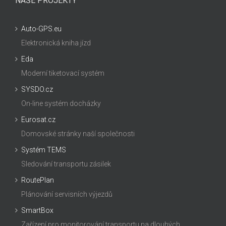
NAŠE PROJEKTY
Auto-GPS.eu
Elektronická kniha jízd
Eda
Moderní tiketovací systém
SYSDO.cz
On-line systém docházky
Eurosat.cz
Domovské stránky naší společnosti
Systém TEMS
Sledování transportu zásilek
RoutePlan
Plánování servisních výjezdů
SmartBox
Zařízení pro monitorování transportu na dlouhých