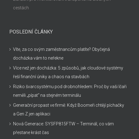
cestách
POSLEDNÍ ČLÁNKY
Víte, za co svým zaměstnancům platíte? Obyčejná
docházka vám to neřekne
Více než jen docházka: 5 způsobů, jak cloudové systémy
řeší finanční úniky a chaos na stavbách
Riziko švarcsystému pod drobnohledem: Proč by vaši Ičaři
neměli „pípat“ na stejném terminálu
Generační propast ve firmě: Když Boomeři chtějí píchačky
a Gen Z jen aplikaci
Nová Generace: SYSFP815FTW – Terminál, co vám
přestane krást čas