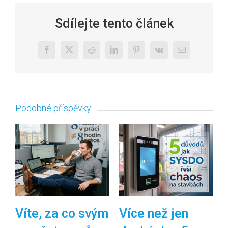
Sdílejte tento článek
Facebook
X
Reddit
LinkedIn
Pinterest
Vk
E-
mail
Podobné příspěvky
Víte, za co svým
Více než jen