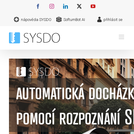
Přeskočit
Facebook
Instagram
LinkedIn
X
YouTube
na
nápověda SYSDO
SoftumBot AI
přihlásit se
obsah