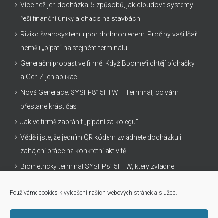
Více než jen docházka: 5 způsobů, jak cloudové systémy
řeší finanční úniky a chaos na stavbách
Riziko švarcsystému pod drobnohledem: Proč by vaši Ičaři
neměli „pípat“ na stejném terminálu
Generační propast ve firmě: Když Boomeři chtějí píchačky
a Gen Z jen aplikaci
Nová Generace: SYSFP815FTW – Terminál, co vám
přestane krást čas
Jak ve firmě zabránit „pípání za kolegu“
Věděli jste, že jedním QR kódem zvládnete docházku i
zahájení práce na konkrétní aktivitě
Biometrický terminál SYSFP815FTW, který zvládne
všechno
Používáme cookies k vylepšení našich webových stránek a služeb.