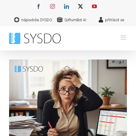
Přeskočit
Facebook
Instagram
LinkedIn
X
YouTube
na
nápověda SYSDO
SoftumBot AI
přihlásit se
obsah