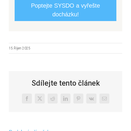
Poptejte SYSDO a vyřešte
docházku!
15.Říjen 2025
Sdílejte tento článek
Facebook
X
Reddit
LinkedIn
Pinterest
Vk
E-
mail