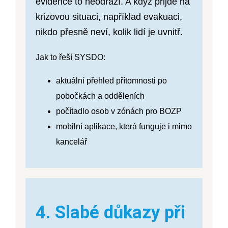
evidence to neodráží. A když přijde na
krizovou situaci, například evakuaci,
nikdo přesně neví, kolik lidí je uvnitř.
Jak to řeší SYSDO:
aktuální přehled přítomnosti po
pobočkách a odděleních
počítadlo osob v zónách pro BOZP
mobilní aplikace, která funguje i mimo
kancelář
4. Slabé důkazy při