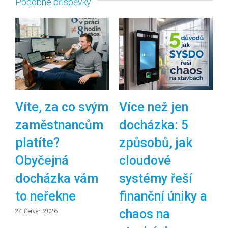
Podobné příspěvky
Víte, za co svým
Více než jen
zaměstnancům
docházka: 5
platíte?
způsobů, jak
Obyčejná
cloudové
docházka vám
systémy řeší
to neřekne
finanční úniky a
chaos na
24.Červen 2026