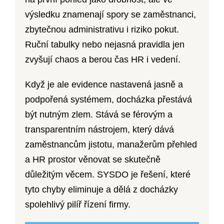
výsledku znamenají spory se zaměstnanci,
zbytečnou administrativu i riziko pokut.
Ruční tabulky nebo nejasná pravidla jen
zvyšují chaos a berou čas HR i vedení.
Když je ale evidence nastavená jasně a
podpořená systémem, docházka přestává
být nutným zlem. Stává se férovým a
transparentním nástrojem, který dává
zaměstnancům jistotu, manažerům přehled
a HR prostor věnovat se skutečně
důležitým věcem. SYSDO je řešení, které
tyto chyby eliminuje a dělá z docházky
spolehlivý pilíř řízení firmy.