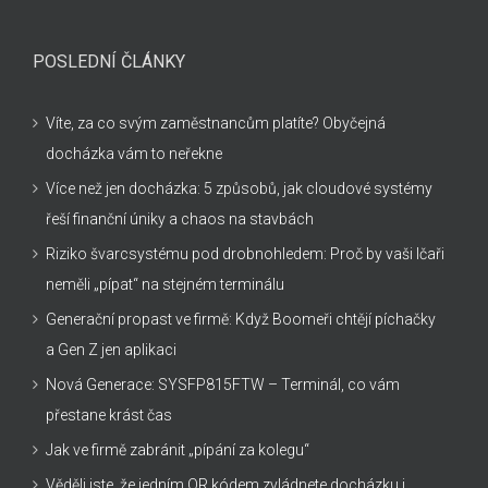
POSLEDNÍ ČLÁNKY
Víte, za co svým zaměstnancům platíte? Obyčejná
docházka vám to neřekne
Více než jen docházka: 5 způsobů, jak cloudové systémy
řeší finanční úniky a chaos na stavbách
Riziko švarcsystému pod drobnohledem: Proč by vaši Ičaři
neměli „pípat“ na stejném terminálu
Generační propast ve firmě: Když Boomeři chtějí píchačky
a Gen Z jen aplikaci
Nová Generace: SYSFP815FTW – Terminál, co vám
přestane krást čas
Jak ve firmě zabránit „pípání za kolegu“
Věděli jste, že jedním QR kódem zvládnete docházku i