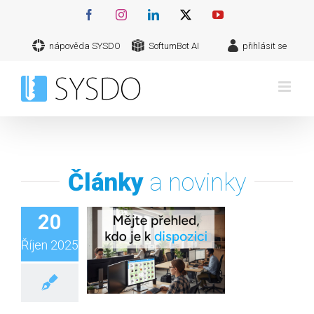
Přeskočit
Facebook
Instagram
LinkedIn
X
YouTube
na
nápověda SYSDO
SoftumBot AI
přihlásit se
obsah
Články
a novinky
20
Říjen 2025