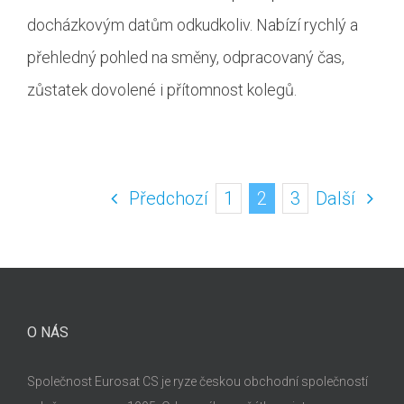
docházkovým datům odkudkoliv. Nabízí rychlý a
přehledný pohled na směny, odpracovaný čas,
zůstatek dovolené i přítomnost kolegů.
Předchozí
1
2
3
Další
O NÁS
Společnost Eurosat CS je ryze českou obchodní společností