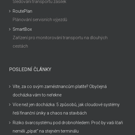
Sledování transportu zásilek
RoutePlan
Plánování servisních výjezdů
SmartBox
Zařízení pro monitorování transportu na dlouhých
cestách
POSLEDNÍ ČLÁNKY
Víte, za co svým zaměstnancům platíte? Obyčejná
docházka vám to neřekne
Více než jen docházka: 5 způsobů, jak cloudové systémy
řeší finanční úniky a chaos na stavbách
Riziko švarcsystému pod drobnohledem: Proč by vaši Ičaři
neměli „pípat“ na stejném terminálu