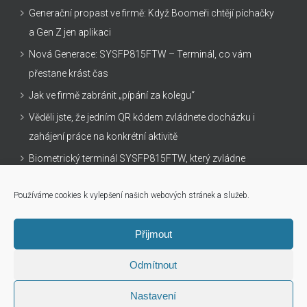
Generační propast ve firmě: Když Boomeři chtějí píchačky
a Gen Z jen aplikaci
Nová Generace: SYSFP815FTW – Terminál, co vám
přestane krást čas
Jak ve firmě zabránit „pípání za kolegu“
Věděli jste, že jedním QR kódem zvládnete docházku i
zahájení práce na konkrétní aktivitě
Biometrický terminál SYSFP815FTW, který zvládne
všechno
Používáme cookies k vylepšení našich webových stránek a služeb.
Přijmout
Odmítnout
info@sysdo.cz
| +420 548 216 707 |
Eurosat CS, spol. s r.o.
©
2026
Nastavení