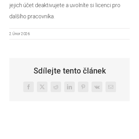
jejich účet deaktivujete a uvolníte si licenci pro
dalšího pracovníka.
2.Únor 2026
Sdílejte tento článek
Facebook
X
Reddit
LinkedIn
Pinterest
Vk
E-
mail