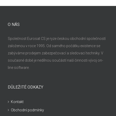
O NÁS
Společnost Eurosat CS je ryze českou obchodní společností
založenou v roce 1995. Od samého počátku existence se
zabýváme prodejem zabezpečovací a sledovací techniky. V
současné době je nedílnou součástí naší činnosti vývoj on-
line software.
DŮLEŽITÉ ODKAZY
Kontakt
Obchodní podmínky