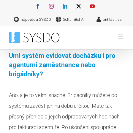
Přeskočit
Facebook
Instagram
LinkedIn
X
YouTube
na
nápověda SYSDO
SoftumBot AI
přihlásit se
obsah
Umí systém evidovat docházku i pro
agenturní zaměstnance nebo
brigádníky?
Ano, a je to velmi snadné. Brigádníky můžete do
systému zavést jen na dobu určitou. Máte tak
přesný přehled o jejich odpracovaných hodinách
pro fakturaci agentuře. Po ukončení spolupráce