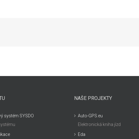
TU
NAŠE PROJEKTY
vý systém SYSDO
Auto-GPS.eu
 systému
Elektronická kniha jízd
likace
Eda