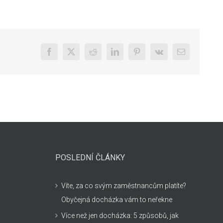
Facebook
X
Reddit
LinkedIn
Pinterest
Vk
E-
mail
POSLEDNÍ ČLÁNKY
Víte, za co svým zaměstnancům platíte?
Obyčejná docházka vám to neřekne
Více než jen docházka: 5 způsobů, jak