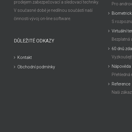
prodejem zabezpečovací a sledovací techniky.
Pro androi
V současné době je nedílnou součástí naší
Biometrick
činnosti vývoj on-line software.
S rozpozná
Virtuální t
Bezplatná 
DŮLEŽITÉ ODKAZY
60 dnů zd
Vyzkoušej
Kontakt
Nápověda
Obchodní podmínky
Přehledná
Reference
Naši zákaz