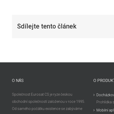
Sdílejte tento článek
O NÁS
O PRODUK
Společnost Eurosat CS je ryze českou
Docházko
obchodní společností založenou v roce 1995.
Prohlídka
Od samého počátku existence se zabýváme
Mobilní ap