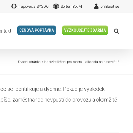
nápověda SYSDO
SoftumBot AI
přihlásit se
ontakt
CENOVÁ POPTÁVKA
VYZKOUŠEJTE ZDARMA
Úvodní stránka
Nabízíte řešení pro kontrolu alkoholu na pracovišti?
c se identifikuje a dýchne. Pokud je výsledek
ezapíše, zaměstnance nevpustí do provozu a okamžitě