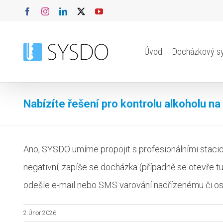
Přeskočit
Facebook
Instagram
LinkedIn
X
YouTube
na
obsah
Úvod
Docházkový s
Nabízíte řešení pro kontrolu alkoholu na
Ano, SYSDO umíme propojit s profesionálními stacion
negativní, zapíše se docházka (případně se otevře 
odešle e-mail nebo SMS varování nadřízenému či os
2.Únor 2026