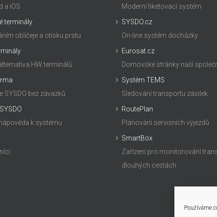
d a iOS
Moderní tiketovací systém
é terminály
SYSDO.cz
ním obličeje a otisku prstu
On-line systém docházky
erminály
Eurosat.cz
alternativa HW terminálů
Domovské stránky naší společ
arma
Systém TEMS
te SYSDO bez závazků
Sledování transportu zásilek
 SYSDO
RoutePlan
 nápověda k systému
Plánování servisních výjezdů
SmartBox
níci
Zařízení pro monitorování tran
dlouhých cestách
Používáme co