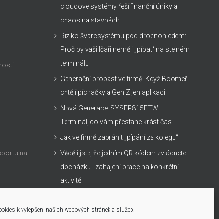
cloudové systémy řeší finanční úniky a
chaos na stavbách
Riziko švarcsystému pod drobnohledem:
Proč by vaši Ičaři neměli „pípat“ na stejném
terminálu
nosti
Generační propast ve firmě: Když Boomeři
chtějí píchačky a Gen Z jen aplikaci
Nová Generace: SYSFP815FTW –
Terminál, co vám přestane krást čas
Jak ve firmě zabránit „pípání za kolegu“
sportu na
Věděli jste, že jedním QR kódem zvládnete
docházku i zahájení práce na konkrétní
aktivitě
Biometrický terminál SYSFP815FTW, který
zvládne všechno
okies k vylepšení našich webových stránek a služeb.