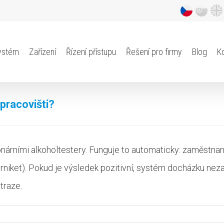
ystém
Zařízení
Řízení přístupu
Řešení pro firmy
Blog
K
 pracovišti?
árními alkoholtestery. Funguje to automaticky: zaměstnane
turniket). Pokud je výsledek pozitivní, systém docházku n
traze.